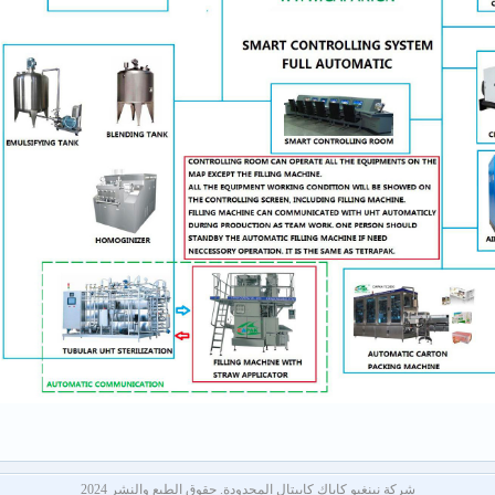
شركة نينغبو كاباك كابيتال المحدودة. حقوق الطبع والنشر 2024