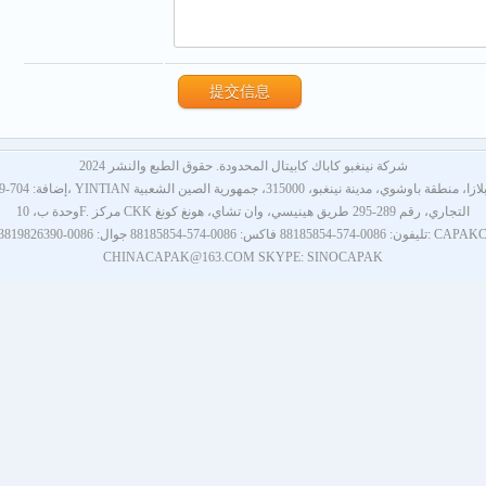
شركة نينغبو كاباك كابيتال المحدودة. حقوق الطبع والنشر 2024
ضافة: 704-9، YINTIAN بلازا، منطقة باوشوي، مدينة نينغبو، 315000، جمهورية الصين الشعبية
وحدة ب، 10F. مركز CKK التجاري، رقم 289-295 طريق هينيسي، وان تشاي، هونغ كونغ
138 البريد الإلكتروني: CAPAKCN@GMAIL.COM
CHINACAPAK@163.COM SKYPE: SINOCAPAK